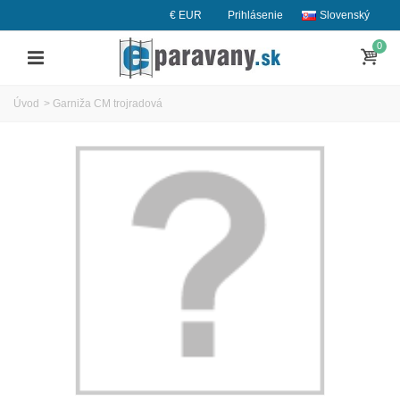
€ EUR
Prihlásenie
Slovenský
0
Úvod
>
Garniža CM trojradová