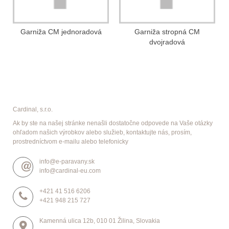
Garniža CM jednoradová
Garniža stropná CM
dvojradová
Cardinal, s.r.o.
Ak by ste na našej stránke nenašli dostatočne odpovede na Vaše otázky
ohľadom našich výrobkov alebo služieb, kontaktujte nás, prosím,
prostredníctvom e-mailu alebo telefonicky
info@e-paravany.sk
info@cardinal-eu.com
+421 41 516 6206
+421 948 215 727
Kamenná ulica 12b, 010 01 Žilina, Slovakia