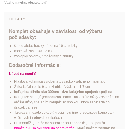
Vášho návrhu, obrázku atď.
DETAILY
Komplet obsahuje v závislosti od výberu
požiadavky:
štipce alebo háčiky - 1 ks na 10 cm dĺžky
koncová záslepka - 2 ks
záslepky otvorov, hmoždinky a skrutky
Dodatočné informácie:
Návod na montáž
Plastová koľajnica vyrobená z vysoko kvalitného materiálu.
Šírka koľajnice je 9 cm. Hrúbka (výška) je 1,7 cm.
koľajnica dlhšia ako 300cm - dve koľajnice spojené spojkou
Koľajnice sa dajú jednoducho upraviť na kratšie dĺžky zrezaním, na
väčšie dĺžky spájaním koľajníc so spojkou, ktorá sa vkladá do
drážok garniže.
Taktiež si môžete dokúpiť kryciu lištu (nie je súčasťou kompletu)
v rôznych farebných odtieňoch.
Pri montáži garniže do sadrokartónu doporučujeme použiť
hmoždinku so skrutkou do sadrokartónu
ktorú môžete zakúpiť na