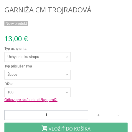
GARNIŽA CM TROJRADOVÁ
Nový produkt
13,00 €
Typ uchytenia
Uchytenie ku stropu
Typ príslušenstva
Štipce
Dĺžka
100
Odkaz pre skrátenie dĺžky garniži
-
+
VLOŽIŤ DO KOŠÍKA