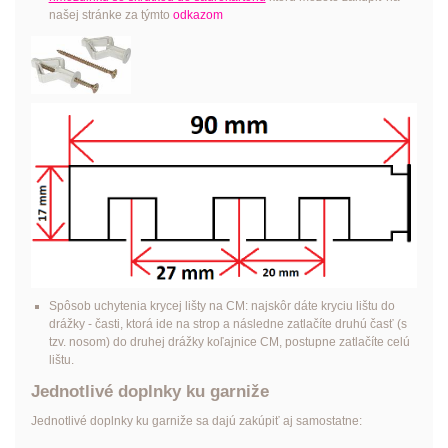
našej stránke za týmto
odkazom
Spôsob uchytenia krycej lišty na CM: najskôr dáte kryciu lištu do
drážky - časti, ktorá ide na strop a následne zatlačíte druhú časť (s
tzv. nosom) do druhej drážky koľajnice CM, postupne zatlačíte celú
lištu.
Jednotlivé doplnky ku garniže
Jednotlivé doplnky ku garniže sa dajú zakúpiť aj samostatne: