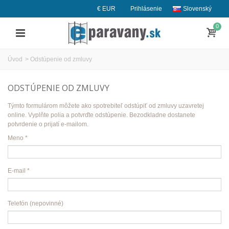
€ EUR
Prihlásenie
Slovenský
0
Úvod
>
Odstúpenie od zmluvy
ODSTÚPENIE OD ZMLUVY
Týmto formulárom môžete ako spotrebiteľ odstúpiť od zmluvy uzavretej
online. Vyplňte polia a potvrďte odstúpenie. Bezodkladne dostanete
potvrdenie o prijatí e-mailom.
Meno *
E-mail *
Telefón (nepovinné)