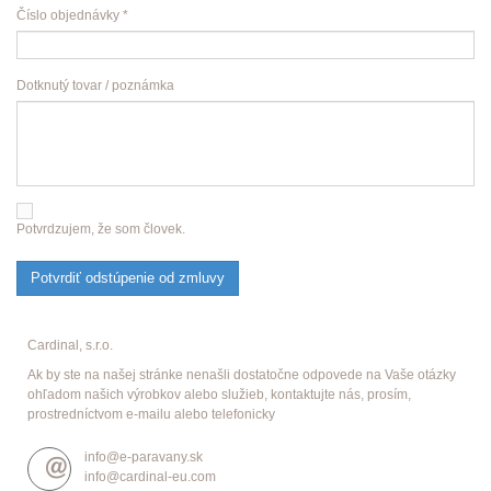
Číslo objednávky *
Dotknutý tovar / poznámka
Potvrdzujem, že som človek.
Potvrdiť odstúpenie od zmluvy
Cardinal, s.r.o.
Ak by ste na našej stránke nenašli dostatočne odpovede na Vaše otázky
ohľadom našich výrobkov alebo služieb, kontaktujte nás, prosím,
prostredníctvom e-mailu alebo telefonicky
info@e-paravany.sk
info@cardinal-eu.com