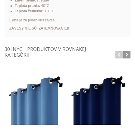
Zatemnenie
: stredné
Teplota prania:
40°C
Teplota žehlenia:
110°C
Cena je za jeden kus závesu.
ZÁVESY NIE SÚ ZATEMŇOVACIE!!!
30 INÝCH PRODUKTOV V ROVNAKEJ
KATEGÓRII: