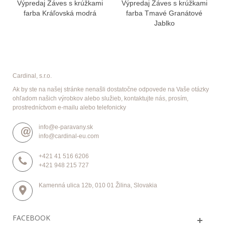
Výpredaj Záves s krúžkami
Výpredaj Záves s krúžkami
farba Kráľovská modrá
farba Tmavé Granátové
Jablko
Cardinal, s.r.o.
Ak by ste na našej stránke nenašli dostatočne odpovede na Vaše otázky
ohľadom našich výrobkov alebo služieb, kontaktujte nás, prosím,
prostredníctvom e-mailu alebo telefonicky
info@e-paravany.sk
info@cardinal-eu.com
+421 41 516 6206
+421 948 215 727
Kamenná ulica 12b, 010 01 Žilina, Slovakia
FACEBOOK