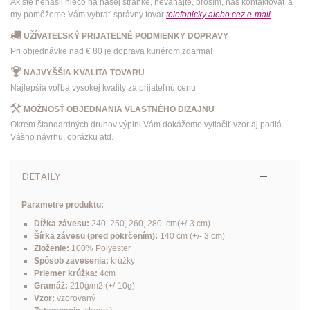
Ak ste nenašli niečo na našej stránke, neváhajte, prosím, nás kontaktovať a
my pomôžeme Vám vybrať správny tovar
telefonicky
alebo
cez e-mail
UŽÍVATEĽSKÝ PRIJATEĽNÉ PODMIENKY DOPRAVY
Pri objednávke nad € 80 je doprava kuriérom zdarma!
NAJVYŠŠIA KVALITA TOVARU
Najlepšia voľba vysokej kvality za prijateľnú cenu
MOŽNOSŤ OBJEDNANIA VLASTNÉHO DIZAJNU
Okrem štandardných druhov výplni Vám dokážeme vytlačiť vzor aj podlá
Vášho návrhu, obrázku atď.
DETAILY
Parametre produktu:
Dĺžka závesu:
240, 250, 260, 280 cm(+/-3 cm)
Šírka závesu (pred pokrčením):
140 cm (+/- 3 cm)
Zloženie:
100% Polyester
Spôsob zavesenia:
krúžky
Priemer krúžka:
4cm
Gramáž:
210g/m2 (+/-10g)
Vzor:
vzorovaný