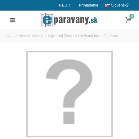
€ EUR
Prihlásenie
Slovenský
0
Úvod
>
Hotové závesy
>
Výpredaj Záves s krúžkami farba Cortinas