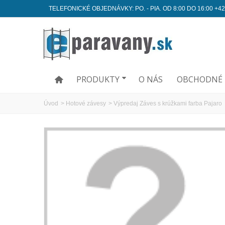
TELEFONICKÉ OBJEDNÁVKY: PO. - PIA. OD 8:00 DO 16:00 +42
PRODUKTY
O NÁS
OBCHODNÉ 
Úvod
>
Hotové závesy
>
Výpredaj Záves s krúžkami farba Pajaro