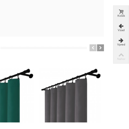
Košík
Vzad
Vpred
Nahor