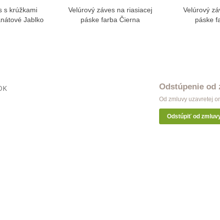
s s krúžkami
Velúrový záves na riasiacej
Velúrový zá
ziť viac
Zobraziť viac
Zo
nátové Jablko
páske farba Čierna
páske f
Odstúpenie od
OK
Od zmluvy uzavretej o
Odstúpiť od zmluv