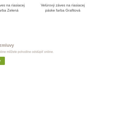
ves na riasiacej
Velúrový záves na riasiacej
Velúrový
braziť viac
Zobraziť viac
arba Zelená
páske farba Grafitová
páske fa
 zmluvy
nline môžete pohodlne odstúpiť online.
y