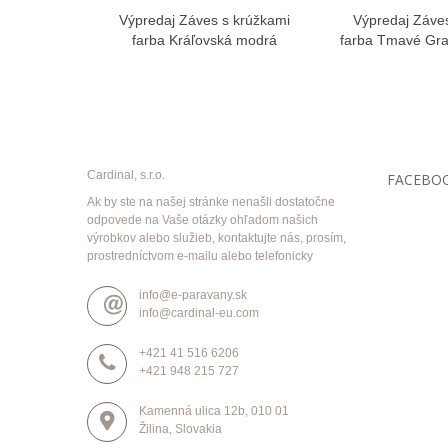
Výpredaj Záves s krúžkami
Výpredaj Záve
Zobraziť viac
Zobra
farba Kráľovská modrá
farba Tmavé Gra
Cardinal, s.r.o.
FACEBO
Ak by ste na našej stránke nenašli dostatočne
odpovede na Vaše otázky ohľadom našich
výrobkov alebo služieb, kontaktujte nás, prosím,
prostredníctvom e-mailu alebo telefonicky
info@e-paravany.sk
info@cardinal-eu.com
+421 41 516 6206
+421 948 215 727
Kamenná ulica 12b, 010 01
Žilina, Slovakia