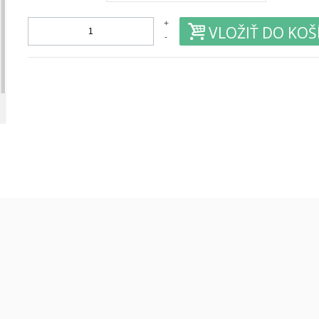
+
VLOŽIŤ DO KOŠ
-