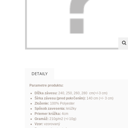
DETAILY
Parametre produktu:
Dĺžka závesu:
240, 250, 260, 280 cm(+/-3 cm)
Šírka závesu (pred pokrčením):
140 cm (+/- 3 cm)
Zloženie:
100% Polyester
Spôsob zavesenia:
krúžky
Priemer krúžka:
4cm
Gramáž:
210g/m2 (+/-10g)
Vzor:
vzorovaný