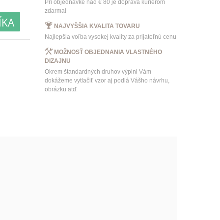
Pri objednávke nad € 80 je doprava kuriérom
zdarma!
ÍKA
NAJVYŠŠIA KVALITA TOVARU
Najlepšia voľba vysokej kvality za prijateľnú cenu
MOŽNOSŤ OBJEDNANIA VLASTNÉHO
DIZAJNU
Okrem štandardných druhov výplni Vám
dokážeme vytlačiť vzor aj podlá Vášho návrhu,
obrázku atď.