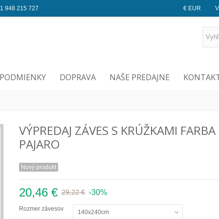
1 948 215 727
€ EUR
V
PODMIENKY
DOPRAVA
NAŠE PREDAJNE
KONTAKT
VÝPREDAJ ZÁVES S KRÚŽKAMI FARBA
PAJARO
Nový produkt
20,46 €
-30%
29,22 €
Rozmer závesov
140x240cm