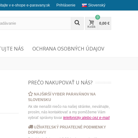
itajte v e-shope e-paravany.sk
Prihlásenie
Slovenský
0
0,00 €
Košík
UJTE NÁS
OCHRANA OSOBNÝCH ÚDAJOV
PREČO NAKUPOVAŤ U NÁS?
NAJŠIRŠÍ VYBER PARAVÁNOV NA
SLOVENSKU
Ak ste nenašli niečo na našej stránke, neváhajte,
prosím, nás kontaktovať a my pomôžeme Vám
vybrať správny tovar
telefonicky
alebo
cez e-mail
UŽÍVATEĽSKÝ PRIJATEĽNÉ PODMIENKY
DOPRAVY