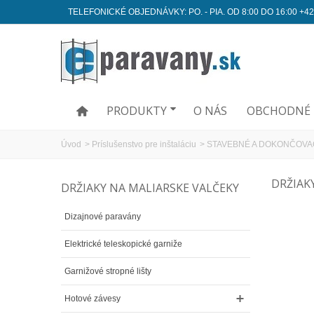
TELEFONICKÉ OBJEDNÁVKY: PO. - PIA. OD 8:00 DO 16:00 +42
PRODUKTY
O NÁS
OBCHODNÉ 
Úvod
>
Príslušenstvo pre inštaláciu
>
STAVEBNÉ A DOKONČOVA
DRŽIAK
DRŽIAKY NA MALIARSKE VALČEKY
Dizajnové paravány
Elektrické teleskopické garniže
Garnižové stropné lišty
Hotové závesy