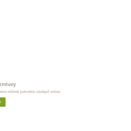
 zmluvy
nline môžete pohodlne odstúpiť online.
y