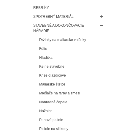
REBRÍKY
SPOTREBNÝ MATERIÁL
STAVEBNÉ A DOKONČOVACIE
NÁRADIE
Držiaky na maliarske valčeky
Fólie
Hladítka
Kelne stavebné
Krize dlazdicove
Maliarske štetce
Miešače na farby a zmesi
Náhradné čepele
Nožnice
Penové pistole
Pistole na silikony