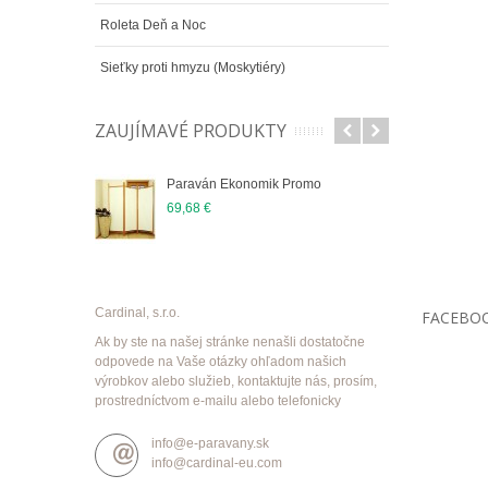
Roleta Deň a Noc
Sieťky proti hmyzu (Moskytiéry)
ZAUJÍMAVÉ PRODUKTY
Paraván Ekonomik Promo
69,68 €
Cardinal, s.r.o.
FACEBO
Ak by ste na našej stránke nenašli dostatočne
odpovede na Vaše otázky ohľadom našich
výrobkov alebo služieb, kontaktujte nás, prosím,
prostredníctvom e-mailu alebo telefonicky
info@e-paravany.sk
info@cardinal-eu.com