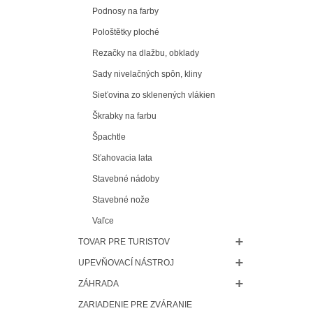
Podnosy na farby
Pološtětky ploché
Rezačky na dlažbu, obklady
Sady nivelačných spôn, kliny
Sieťovina zo sklenených vlákien
Škrabky na farbu
Špachtle
Sťahovacia lata
Stavebné nádoby
Stavebné nože
Vaľce
TOVAR PRE TURISTOV
UPEVŇOVACÍ NÁSTROJ
ZÁHRADA
ZARIADENIE PRE ZVÁRANIE