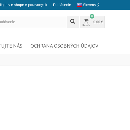
itajte v e-shope e-paravany.sk
Prihlásenie
Slovenský
0
0,00 €
Košík
UJTE NÁS
OCHRANA OSOBNÝCH ÚDAJOV