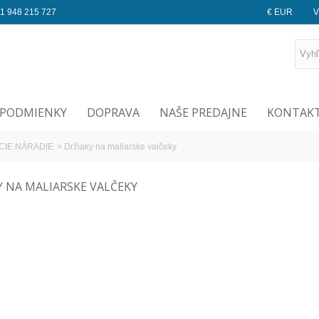
1 948 215 727
€ EUR
V
PODMIENKY
DOPRAVA
NAŠE PREDAJNE
KONTAKT
CIE NÁRADIE
>
Držiaky na maliarske valčeky
Y NA MALIARSKE VALČEKY