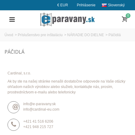
€ EUR
Prihlásenie
Slovenský
0
Úvod
>
Príslušenstvo pre inštaláciu
>
NÁRADIE DO DIELNE
>
Páčidlá
PÁČIDLÁ
Cardinal, s.r.o.
Ak by ste na našej stránke nenašli dostatočne odpovede na Vaše otázky
ohľadom našich výrobkov alebo služieb, kontaktujte nás, prosím,
prostredníctvom e-mailu alebo telefonicky
info@e-paravany.sk
info@cardinal-eu.com
+421 41 516 6206
+421 948 215 727