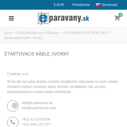
€ EUR
Prihlásenie
Slovenský
0
Úvod
>
Príslušenstvo pre inštaláciu
>
AUTOMOBILOVÉ DOPLNKY
>
Štartovacie káble, svorky
ŠTARTOVACIE KÁBLE, SVORKY
Cardinal, s.r.o.
Ak by ste na našej stránke nenašli dostatočne odpovede na Vaše otázky
ohľadom našich výrobkov alebo služieb, kontaktujte nás, prosím,
prostredníctvom e-mailu alebo telefonicky
info@e-paravany.sk
info@cardinal-eu.com
+421 41 516 6206
+421 948 215 727