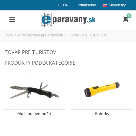
€ EUR
Prihlásenie
Slovenský
0
Úvod
>
Príslušenstvo pre inštaláciu
>
TOVAR PRE TURISTOV
TOVAR PRE TURISTOV
PRODUKTY PODĽA KATEGÓRIE
Multitoolové nože
Baterky