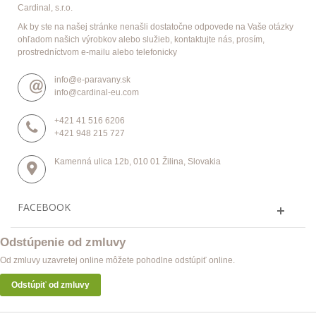
Cardinal, s.r.o.
Ak by ste na našej stránke nenašli dostatočne odpovede na Vaše otázky
ohľadom našich výrobkov alebo služieb, kontaktujte nás, prosím,
prostredníctvom e-mailu alebo telefonicky
info@e-paravany.sk
info@cardinal-eu.com
+421 41 516 6206
+421 948 215 727
Kamenná ulica 12b, 010 01 Žilina, Slovakia
FACEBOOK
Odstúpenie od zmluvy
Od zmluvy uzavretej online môžete pohodlne odstúpiť online.
Odstúpiť od zmluvy