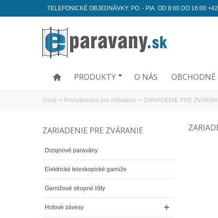
TELEFONICKÉ OBJEDNÁVKY: PO. - PIA. OD 8:00 DO 16:00 +42
PRODUKTY
O NÁS
OBCHODNÉ 
Úvod
>
Príslušenstvo pre inštaláciu
>
ZARIADENIE PRE ZVÁRAN
ZARIAD
ZARIADENIE PRE ZVÁRANIE
Dizajnové paravány
Elektrické teleskopické garniže
Garnižové stropné lišty
Hotové závesy