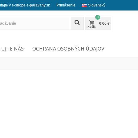
itajte v e-shope e-paravany.sk
Prihlásenie
Slovenský
0
0,00 €
Košík
UJTE NÁS
OCHRANA OSOBNÝCH ÚDAJOV