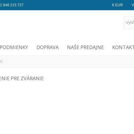
1 948 215 727
€ EUR
V
PODMIENKY
DOPRAVA
NAŠE PREDAJNE
KONTAKT
IE
ENIE PRE ZVÁRANIE