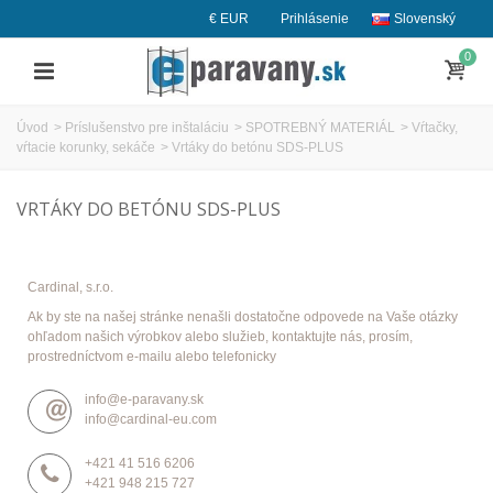
€ EUR
Prihlásenie
Slovenský
0
Úvod
>
Príslušenstvo pre inštaláciu
>
SPOTREBNÝ MATERIÁL
>
Vŕtačky,
vŕtacie korunky, sekáče
>
Vrtáky do betónu SDS-PLUS
VRTÁKY DO BETÓNU SDS-PLUS
Cardinal, s.r.o.
Ak by ste na našej stránke nenašli dostatočne odpovede na Vaše otázky
ohľadom našich výrobkov alebo služieb, kontaktujte nás, prosím,
prostredníctvom e-mailu alebo telefonicky
info@e-paravany.sk
info@cardinal-eu.com
+421 41 516 6206
+421 948 215 727