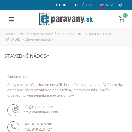
€ EUR
Prihlásenie
Slovenský
0
Úvod
>
Príslušenstvo pre inštaláciu
>
STAVEBNÉ A DOKONČOVACIE
NÁRADIE
>
Stavebné nádoby
STAVEBNÉ NÁDOBY
Cardinal, s.r.o.
Ak by ste na našej stránke nenašli dostatočne odpovede na Vaše otázky
ohľadom našich výrobkov alebo služieb, kontaktujte nás, prosím,
prostredníctvom e-mailu alebo telefonicky
info@e-paravany.sk
info@cardinal-eu.com
+421 41 516 6206
+421 948 215 727