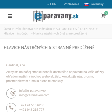
€ EUR
Prihlásenie
Slovenský
0
Úvod
>
Príslušenstvo pre inštaláciu
>
AUTOMOBILOVÉ DOPLNKY
>
Hlavice nástrčných
>
Hlavice nástrčných 6-stranné predĺžené
HLAVICE NÁSTRČNÝCH 6-STRANNÉ PREDĹŽENÉ
Cardinal, s.r.o.
Ak by ste na našej stránke nenašli dostatočne odpovede na Vaše otázky
ohľadom našich výrobkov alebo služieb, kontaktujte nás, prosím,
prostredníctvom e-mailu alebo telefonicky
info@e-paravany.sk
info@cardinal-eu.com
+421 41 516 6206
+421 948 215 727