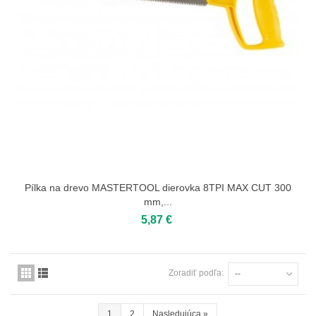
Pílka na drevo MASTERTOOL dierovka 8TPI MAX CUT 300
mm,...
5,87 €
Zoradiť podľa:
--
1
2
Nasledujúca
»