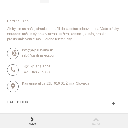
Cardinal, s.r.o.
Ak by ste na našej stránke nenašli dostatočne odpovede na Vaše otázky
ohľadom našich výrobkov alebo služieb, kontaktujte nás, prosím,
prostredníctvom e-mailu alebo telefonicky
info@e-paravany.sk
info@cardinal-eu.com
+421 41 516 6206
+421 948 215 727
Kamenná ulica 12b, 010 01 Žilina, Slovakia
FACEBOOK
Odstúpenie od zmluvy
Od zmluvy uzavretej online môžete pohodlne odstúpiť online.
Vľavo
Nahor