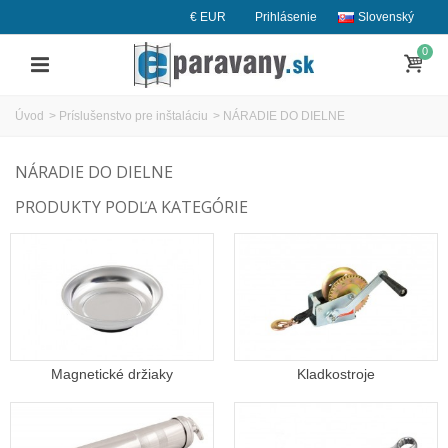
€ EUR
Prihlásenie
Slovenský
0
Úvod
>
Príslušenstvo pre inštaláciu
>
NÁRADIE DO DIELNE
NÁRADIE DO DIELNE
PRODUKTY PODĽA KATEGÓRIE
Magnetické držiaky
Kladkostroje