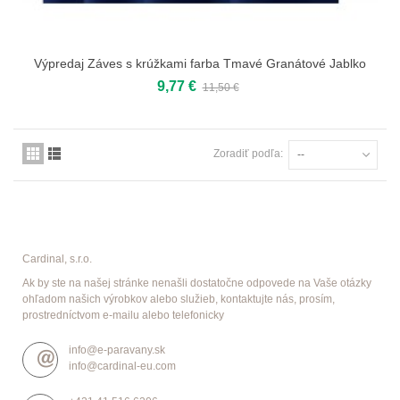
Výpredaj Záves s krúžkami farba Tmavé Granátové Jablko
9,77 €
11,50 €
Zoradiť podľa:
--
Cardinal, s.r.o.
Ak by ste na našej stránke nenašli dostatočne odpovede na Vaše otázky
ohľadom našich výrobkov alebo služieb, kontaktujte nás, prosím,
prostredníctvom e-mailu alebo telefonicky
info@e-paravany.sk
info@cardinal-eu.com