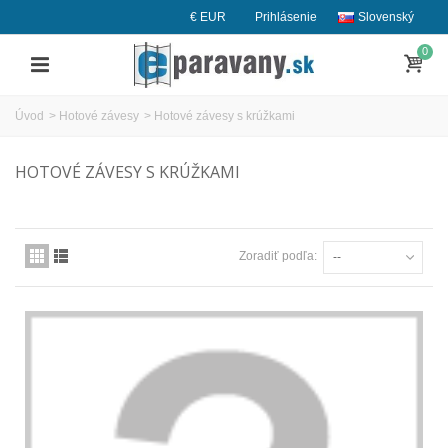
€ EUR
Prihlásenie
Slovenský
0
Úvod
>
Hotové závesy
>
Hotové závesy s krúžkami
HOTOVÉ ZÁVESY S KRÚŽKAMI
Zoradiť podľa:
--