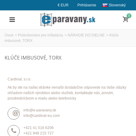
€ EUR
Prihlásenie
Slovenský
0
Úvod
>
Príslušenstvo pre inštaláciu
>
NÁRADIE DO DIELNE
>
Klúče
imbusové, TORX
KLÚČE IMBUSOVÉ, TORX
Cardinal, s.r.o.
Ak by ste na našej stránke nenašli dostatočne odpovede na Vaše otázky
ohľadom našich výrobkov alebo služieb, kontaktujte nás, prosím,
prostredníctvom e-mailu alebo telefonicky
info@e-paravany.sk
info@cardinal-eu.com
+421 41 516 6206
+421 948 215 727