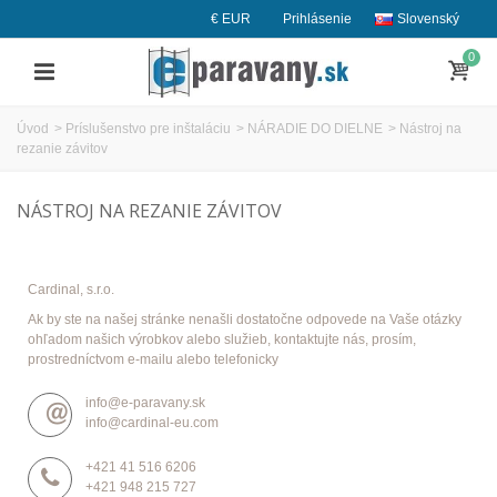
€ EUR
Prihlásenie
Slovenský
0
Úvod
>
Príslušenstvo pre inštaláciu
>
NÁRADIE DO DIELNE
>
Nástroj na
rezanie závitov
NÁSTROJ NA REZANIE ZÁVITOV
Cardinal, s.r.o.
Ak by ste na našej stránke nenašli dostatočne odpovede na Vaše otázky
ohľadom našich výrobkov alebo služieb, kontaktujte nás, prosím,
prostredníctvom e-mailu alebo telefonicky
info@e-paravany.sk
info@cardinal-eu.com
+421 41 516 6206
+421 948 215 727