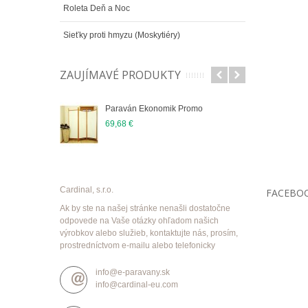
Roleta Deň a Noc
Sieťky proti hmyzu (Moskytiéry)
ZAUJÍMAVÉ PRODUKTY
Paraván Ekonomik Promo
69,68 €
Cardinal, s.r.o.
FACEBO
Ak by ste na našej stránke nenašli dostatočne
odpovede na Vaše otázky ohľadom našich
výrobkov alebo služieb, kontaktujte nás, prosím,
prostredníctvom e-mailu alebo telefonicky
info@e-paravany.sk
info@cardinal-eu.com