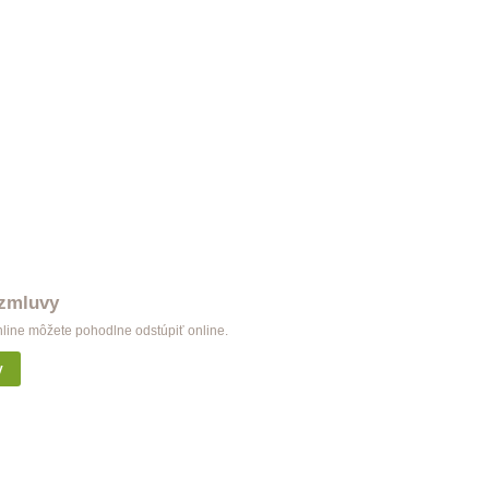
 zmluvy
nline môžete pohodlne odstúpiť online.
y