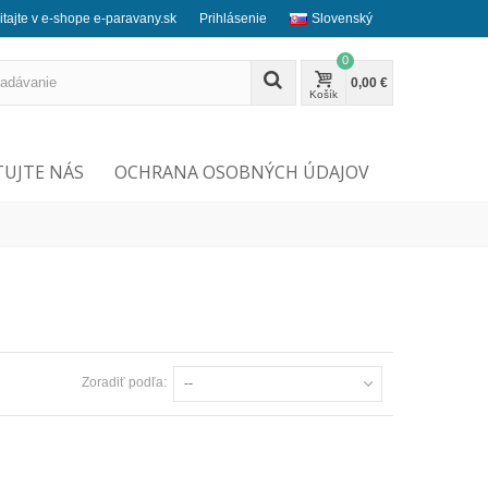
itajte v e-shope e-paravany.sk
Prihlásenie
Slovenský
0
0,00 €
Košík
UJTE NÁS
OCHRANA OSOBNÝCH ÚDAJOV
Zoradiť podľa:
--