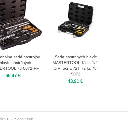
ionálna sadá nástrojov
Sada nástrčných hlavíc
Zobraziť viac
Zobraziť viac
hlavíc nástrčných
MASTERTOOL 1/4" - 1/2"
ERTOOL 78-5072-PF
CrV račňa 72Т 72 ks 78-
5072
66,47 €
43,91 €
ch 1 - 2 z 2 položiek