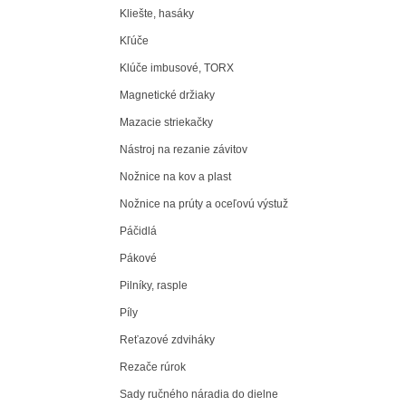
Kliešte, hasáky
Kľúče
Klúče imbusové, TORX
Magnetické držiaky
Mazacie striekačky
Nástroj na rezanie závitov
Nožnice na kov a plast
Nožnice na prúty a oceľovú výstuž
Páčidlá
Pákové
Pilníky, rasple
Píly
Reťazové zdviháky
Rezače rúrok
Sady ručného náradia do dielne