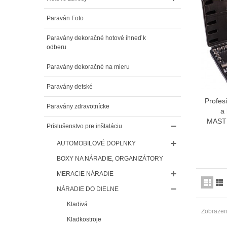
Paraván Foto
Paravány dekoračné hotové ihneď k
odberu
Paravány dekoračné na mieru
Paravány detské
Profes
Paravány zdravotnícke
a 
MAST
Príslušenstvo pre inštaláciu
AUTOMOBILOVÉ DOPLNKY
BOXY NA NÁRADIE, ORGANIZÁTORY
MERACIE NÁRADIE
NÁRADIE DO DIELNE
Kladivá
Zobrazený
Kladkostroje