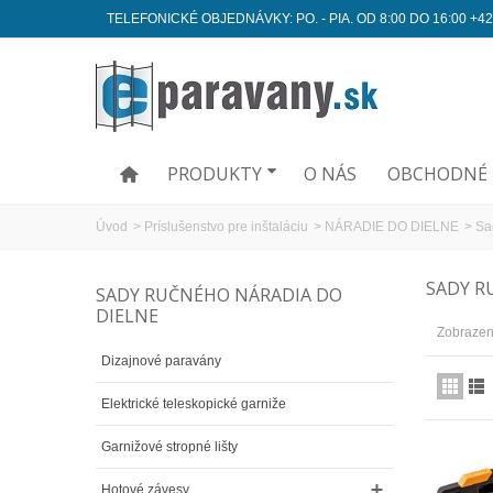
TELEFONICKÉ OBJEDNÁVKY: PO. - PIA. OD 8:00 DO 16:00 +42
PRODUKTY
O NÁS
OBCHODNÉ 
Úvod
>
Príslušenstvo pre inštaláciu
>
NÁRADIE DO DIELNE
>
Sa
SADY R
SADY RUČNÉHO NÁRADIA DO
DIELNE
Zobrazený
Dizajnové paravány
Elektrické teleskopické garniže
Garnižové stropné lišty
Hotové závesy