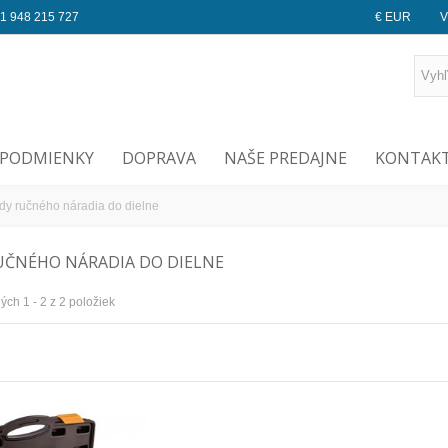
1 948 215 727
€ EUR
V
PODMIENKY
DOPRAVA
NAŠE PREDAJNE
KONTAKT
dy ručného náradia do dielne
UČNÉHO NÁRADIA DO DIELNE
ch 1 - 2 z 2 položiek